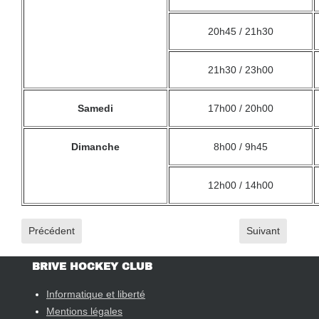
20h45 / 21h30
21h30 / 23h00
Samedi
17h00 / 20h00
Dimanche
8h00 / 9h45
12h00 / 14h00
Article précédent : Tournoi de Pâques - 22ème édition - Inscripti
Article suivant 
Précédent
Suivant
BRIVE HOCKEY CLUB
Informatique et liberté
Mentions légales