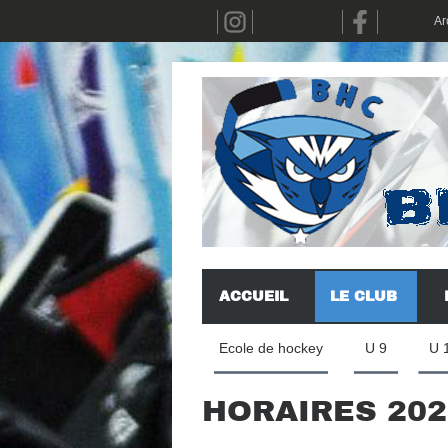
Ar
ACCUEIL
LE CLUB
Ecole de hockey
U 9
U 
HORAIRES 2025
Dépublié(s)