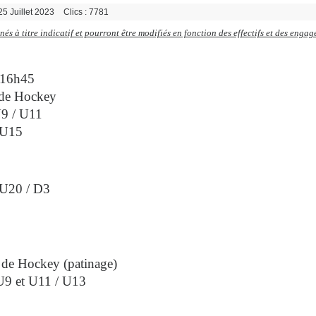
 25 Juillet 2023
Clics : 7781
és à titre indicatif et pourront être modifiés en fonction des effectifs et des enga
à 16h45
 de Hockey
U9 / U11
 U15
 U20 / D3
de Hockey (patinage)
U9 et U11 / U13