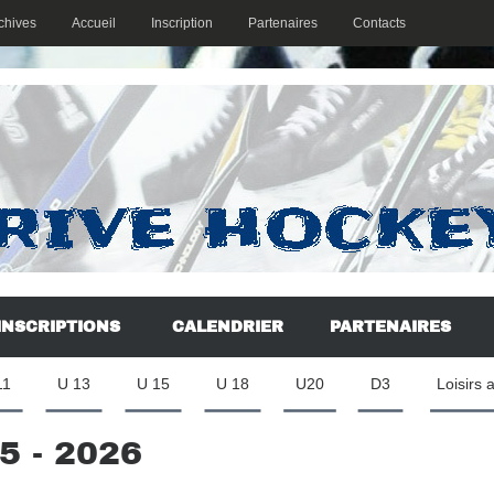
chives
Accueil
Inscription
Partenaires
Contacts
INSCRIPTIONS
CALENDRIER
PARTENAIRES
11
U 13
U 15
U 18
U20
D3
Loisirs 
 - 2026