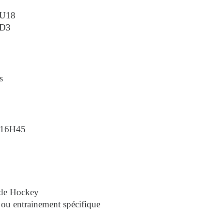
 U18
 D3
s
à 16H45
 de Hockey
ou entrainement spécifique