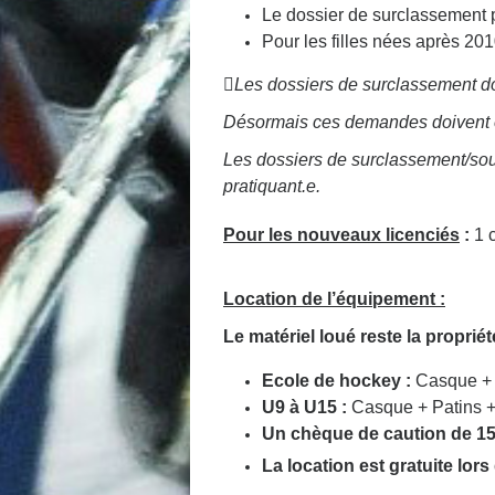
Le dossier de surclassement p
Pour les filles nées après 20

Les dossiers de surclassement do
Désormais ces demandes doivent ê
Les dossiers de surclassement/sous 
pratiquant.e.
Pour les nouveaux licenciés
:
1 
L
ocation de l’équipement
:
Le matériel loué reste la propriété
Ecole de hockey :
Casque + 
U9 à U15 :
Casque + Patins +
Un chèque de caution de 1
La location est gratuite lors 