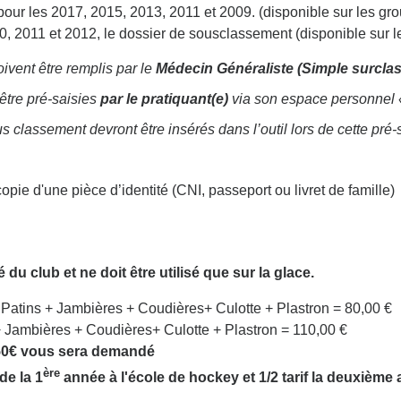
our les 2017, 2015, 2013, 2011 et 2009. (disponible sur les gr
10, 2011 et 2012, le dossier de sousclassement (disponible sur 
ivent être remplis par le
Médecin Généraliste (Simple surcla
tre pré-saisies
par le pratiquant(e)
via son espace personnel « 
classement devront être insérés dans l’outil lors de cette pré-s
copie d'une pièce d’identité (CNI, passeport ou livret de famille)
 du club et ne doit être utilisé que sur la glace.
Patins + Jambières + Coudières+ Culotte + Plastron = 80,00 €
 Jambières + Coudières+ Culotte + Plastron = 110,00 €
50€ vous sera demandé
ère
de la 1
année à l'école de hockey et 1/2 tarif la deuxième