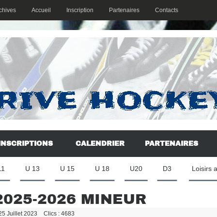
chives
Accueil
Inscription
Partenaires
Contacts
INSCRIPTIONS
CALENDRIER
PARTENAIRES
11
U 13
U 15
U 18
U20
D3
Loisirs 
2025-2026 MINEUR
 25 Juillet 2023
Clics : 4683