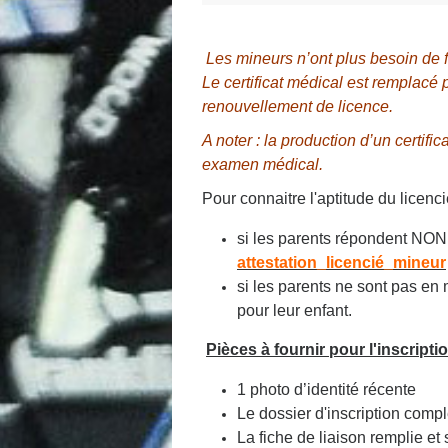
Les mineurs n’ont plus besoin de fo
Le certificat médical est remplacé 
renouvellement de licence.
A noter : la production d’un certi
examen médical.
Pour connaitre l'aptitude du licenc
si les parents répondent NON à
attestation_licencié_mineur
si les parents ne sont pas en 
pour leur enfant.
Pièces à fournir pour l'inscriptio
1 photo d’identité récente
Le dossier d'inscription compl
La fiche de liaison remplie et 