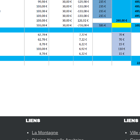
ION
LIENS
LIENS
La Montagne
Ville