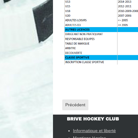
Article précédent : EN CONSTRUCT
Précédent
BRIVE HOCKEY CLUB
Informatique et liberté