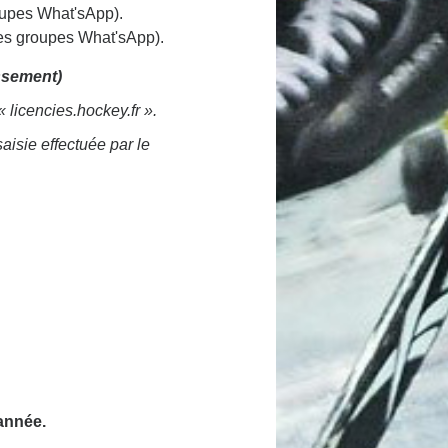
oupes What'sApp).
les groupes What'sApp).
ssement)
licencies.hockey.fr ».
aisie effectuée par le
 année.