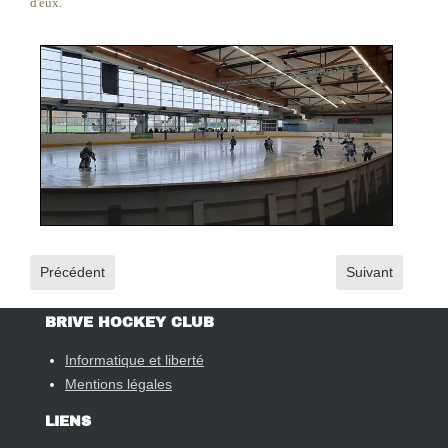
d'eux.
Article précédent : Rose chez Keywan
Article suivant 
Précédent
Suivant
BRIVE HOCKEY CLUB
Informatique et liberté
Mentions légales
LIENS