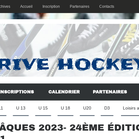
chives
Accueil
Inscription
Partenaires
Contacts
INSCRIPTIONS
CALENDRIER
PARTENAIRES
11
U 13
U 15
U 18
U20
D3
Loisirs 
ÂQUES 2023- 24ÈME ÉDITIO
1