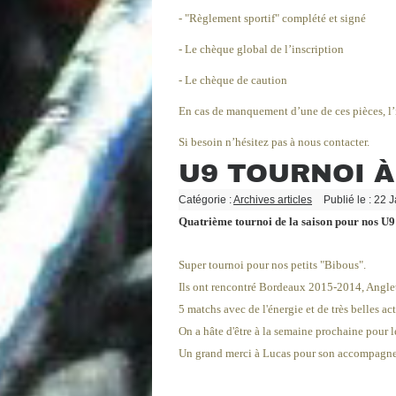
- "Règlement sportif" complété et signé
- Le chèque global de l’inscription
- Le chèque de caution
En cas de manquement d’une de ces pièces, l’
Si besoin n’hésitez pas à nous contacter.
U9 TOURNOI 
Catégorie :
Archives articles
Publié le : 22 
Quatrième tournoi de la saison pour nos U9
Super tournoi pour nos petits "Bibous".
Ils ont rencontré Bordeaux 2015-2014, Angl
5 matchs avec de l'énergie et de très belles act
On a hâte d'être à la semaine prochaine pour le
Un grand merci à Lucas pour son accompagn