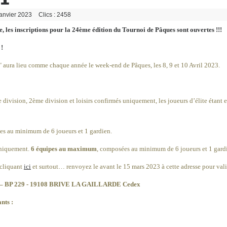
Janvier 2023
Clics : 2458
 les inscriptions pour la 24ème édition du Tournoi de Pâques sont ouvertes !!!
 !
" aura lieu comme chaque année le week-end de Pâques, les 8, 9 et 10 Avril 2023.
division, 2ème division et loisirs confirmés uniquement, les joueurs d’élite étant 
es au minimum de 6 joueurs et 1 gardien.
uniquement.
6 équipes au maximum
, composées au minimum de 6 joueurs et 1 gard
 cliquant
ici
et surtout… renvoyez le avant le 15 mars 2023 à cette adresse pour valid
e – BP 229 - 19108 BRIVE LA GAILLARDE Cedex
nts :