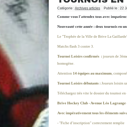
Catégorie :
Archives articles
Publié le : 22 
Comme vous l'attendez tous avec impatience,
Nouveauté cette année : deux tournois en un
Le "Trophée de la Ville de Brive La Gaillarde
Matchs flash 3 contre 3.
Tournoi Loisirs confirmés :
joueurs de 3ème 
homogène.
Attention
14 équipes au maximum
, composé
Tournoi Loisirs débutants :
Joueurs loisirs 
Téléchargez très vite le dossier du tournoi en
Brive Hockey Club - Avenue Léo Lagrang
Avec impérativement tous les éléments suiva
- "Fiche d’inscription" correctement remplie