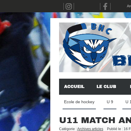
Ar
ACCUEIL
LE CLUB
Ecole de hockey
U 9
U 
U11 MATCH AN
Catégorie :
Archives articles
Publié le : 16 