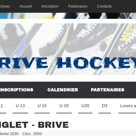
chives
Accueil
Inscription
Partenaires
Contacts
INSCRIPTIONS
CALENDRIER
PARTENAIRES
11
U 13
U 15
U 18
U20
D3
Loisirs 
GLET - BRIVE
Février 2020
Clics : 3050