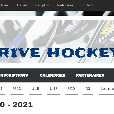
chives
Accueil
Inscription
Partenaires
Contacts
INSCRIPTIONS
CALENDRIER
PARTENAIRES
11
U 13
U 15
U 18
U20
D3
Loisirs 
 - 2021