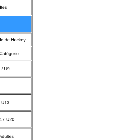
ltes
le de Hockey
Catégorie
 / U9
/ U13
U17-U20
 Adultes