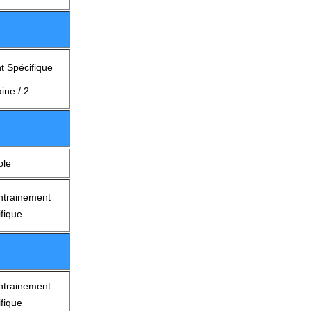
t Spécifique
ine / 2
ole
ntrainement
fique
ntrainement
fique