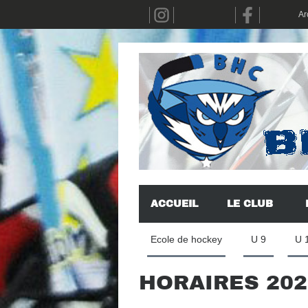
Ar
ACCUEIL
LE CLUB
Ecole de hockey
U 9
U 
HORAIRES 2020
Dépublié(s)