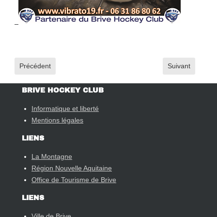
Article précédent : JPO Féminines - samedi 30 novembre de 17
Article suivant 
Précédent
Suivant
BRIVE HOCKEY CLUB
Informatique et liberté
Mentions légales
LIENS
La Montagne
Région Nouvelle Aquitaine
Office de Tourisme de Brive
LIENS
Ville de Brive